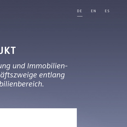
DE
EN
ES
UKT
lung und Immobilien-
häftszweige entlang
ilienbereich.